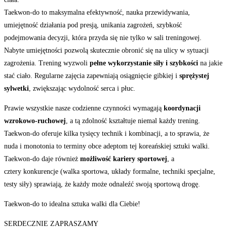
Taekwon-do to maksymalna efektywność, nauka przewidywania,
umiejętność działania pod presją, unikania zagrożeń, szybkość
podejmowania decyzji, która przyda się nie tylko w sali treningowej.
Nabyte umiejętności pozwolą skutecznie obronić się na ulicy w sytuacji
zagrożenia. Trening wyzwoli
pełne wykorzystanie siły i szybkości
na jakie
stać ciało. Regularne zajęcia zapewniają osiągnięcie gibkiej i
sprężystej
sylwetki
, zwiększając wydolność serca i płuc.
Prawie wszystkie nasze codzienne czynności wymagają
koordynacji
wzrokowo-ruchowej
, a tą zdolność kształtuje niemal każdy trening.
Taekwon-do oferuje kilka tysięcy technik i kombinacji, a to sprawia, że
nuda i monotonia to terminy obce adeptom tej koreańskiej sztuki walki.
Taekwon-do daje również
możliwość kariery sportowej
, a
cztery konkurencje (walka sportowa, układy formalne, techniki specjalne,
testy siły) sprawiają, że każdy może odnaleźć swoją sportową drogę.
Taekwon-do to idealna sztuka walki dla Ciebie!
SERDECZNIE ZAPRASZAMY